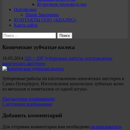
Кузнечное производство
Портфолио
Наши Заказчики
КОНТАКТЫ ООО «КВАДРО»
Карта сайта
Найти:
Конические зубчатые колеса
16.05.2014
320 × 200
Зуборезные работы: изготовление
конических шестерен
Зуборезные работы по изготовлению конических шестерен в
Санкт-Петербурге. Изготовление конических зубчатых колес
из металлов и неметаллов от одной штуки.
Предыдущее изображение
Следующее изображение
Добавить комментарий
Для отправки комментария вам необходимо
авторизоваться
.