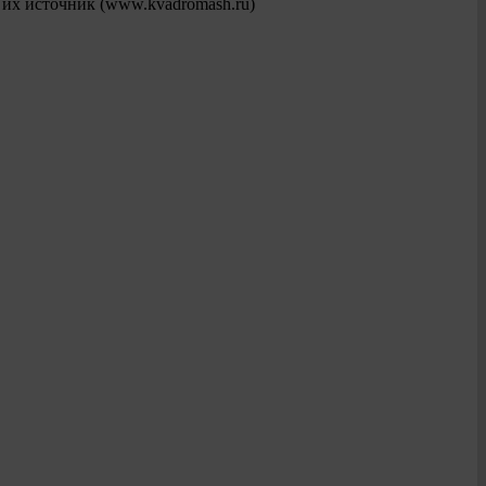
 их источник (www.kvadromash.ru)