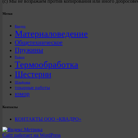
(с) Мы не возражаем против копирования или иного добросове
Метки
Квадро
Материаловедение
Общетехническое
Пружины
Разное
Термообработка
Шестерни
Шлифовка
токарные работы
юмор
Контакты
КОНТАКТЫ ООО «КВАДРО»
Сайт работает на WordPress