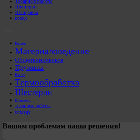
Токарные работы
Шестерни
Шлифовка
юмор
Метки
Квадро
Материаловедение
Общетехническое
Пружины
Разное
Термообработка
Шестерни
Шлифовка
токарные работы
юмор
Вашим проблемам наши решения!