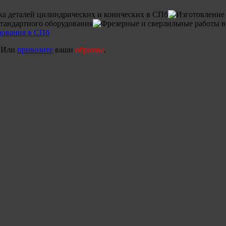
! Или
привозите
ваши
образцы
.