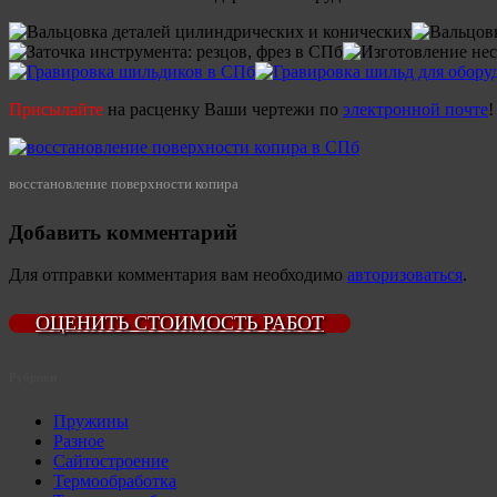
Присылайте
на расценку Ваши чертежи по
электронной почте
восстановление поверхности копира
Добавить комментарий
Для отправки комментария вам необходимо
авторизоваться
.
ОЦЕНИТЬ СТОИМОСТЬ РАБОТ
Рубрики
Пружины
Разное
Сайтостроение
Термообработка