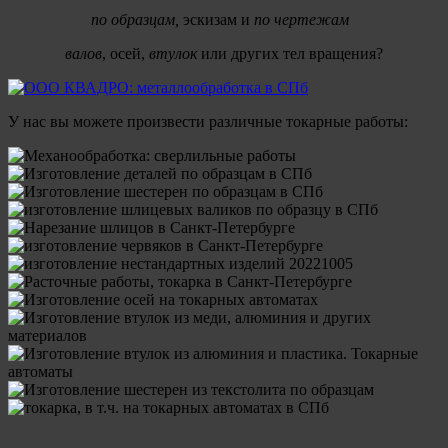
по
образцам,
эскизам и
по чертежам
валов
, осей,
втулок
или других тел вращения?
У нас вы можете произвести различные токарные работы: