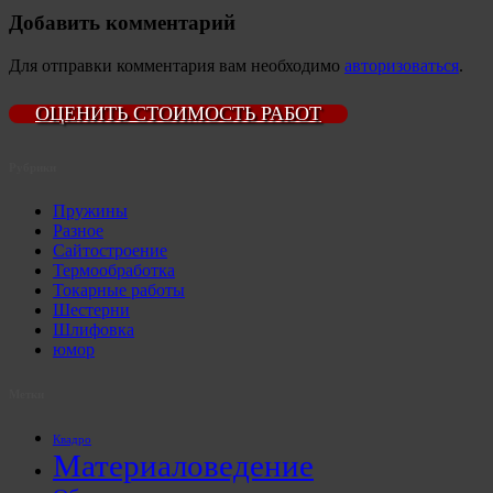
Добавить комментарий
Для отправки комментария вам необходимо
авторизоваться
.
ОЦЕНИТЬ СТОИМОСТЬ РАБОТ
Рубрики
Пружины
Разное
Сайтостроение
Термообработка
Токарные работы
Шестерни
Шлифовка
юмор
Метки
Квадро
Материаловедение