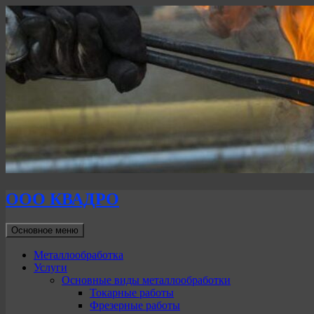
ООО КВАДРО
Поиск
Перейти
Основное меню
к
содержимому
Металлообработка
Услуги
Основные виды металлообработки
Токарные работы
Фрезерные работы