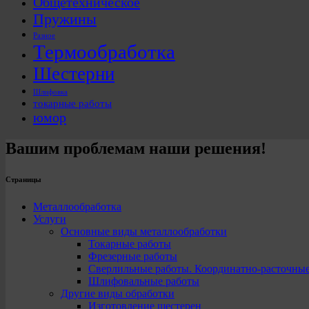
Общетехническое
Пружины
Разное
Термообработка
Шестерни
Шлифовка
токарные работы
юмор
Вашим проблемам наши решения!
Страницы
Металлообработка
Услуги
Основные виды металлообработки
Токарные работы
Фрезерные работы
Сверлильные работы. Координатно-расточны
Шлифовальные работы
Другие виды обработки
Изготовление шестерен