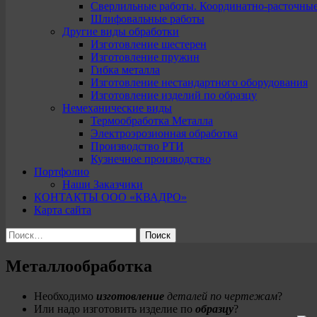
Сверлильные работы. Координатно-расточны
Шлифовальные работы
Другие виды обработки
Изготовление шестерен
Изготовление пружин
Гибка металла
Изготовление нестандартного оборудования
Изготовление изделий по образцу
Немеханические виды
Термообработка Металла
Электроэрозионная обработка
Производство РТИ
Кузнечное производство
Портфолио
Наши Заказчики
КОНТАКТЫ ООО «КВАДРО»
Карта сайта
Найти:
Металлообработка
Необходимо
изготовление
деталей по чертежам
?
Или надо изготовить изделие по
образцу
?