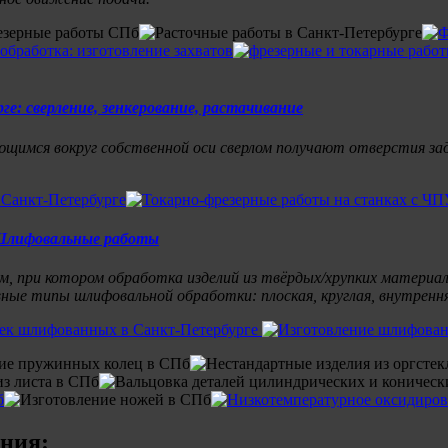
ющимся вокруг собственной оси сверлом получают отверстия зад
лифовальные работы
 при котором обработка изделий из твёрдых/хрупких материало
е типы шлифовальной обработки: плоская, круглая, внутрення
ания: