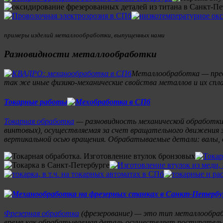
примеры изделий металлообработки, выпущенных нами
Разновидности металлообработки
Металлообработка — предс
так же иные физико-механические свойства металлов и их сплав
Токарные работы
Токарная обработка
— разновидность механической обработки 
винтовых), осуществляемая за счет вращательного движения з
вертикальной осью вращения. Обрабатываемые детали: валы, о
Фрезерная обработка
(фрезерование) — это тип металлообраб
время как обрабатываемая деталь осуществляет поступатель