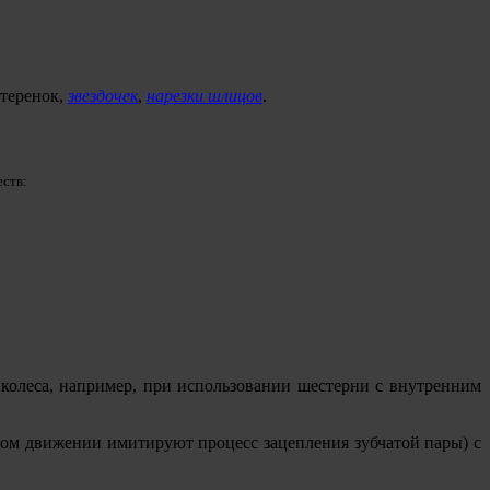
стеренок,
звездочек
,
нарезки шлицов
.
еств:
 колеса, например, при использовании шестерни с внутренним
ном движении имитируют процесс зацепления зубчатой пары) с