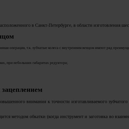
асположенного в Санкт-Петербурге, в области изготовления ше
нцом
анная операция, т.к. зубчатые колеса с внутренним венцом имеют ряд преимущ
ах, при небольших габаритах редуктора;
м зацеплением
повышенного внимания к точности изготавливаемого зубчатого
дится методом обкатки (когда инструмент и заготовка во взаим