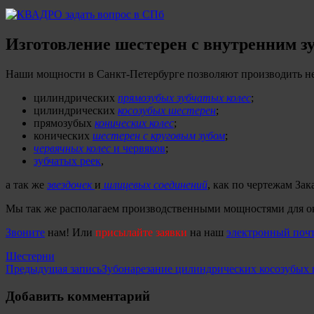
Изготовление шестерен с внутренним зу
Наши мощности в Санкт-Петербурге позволяют производить не 
цилиндрических
прямозубых зубчатых колес
;
цилиндрических
косозубых шестерен
;
прямозубых
конических колес
;
конических
шестерен с круговым зубом
;
червячных колес
и червяков
;
зубчатых реек
,
а так же
звездочек
и
шлицевых соединений
, как по чертежам Зак
Мы так же располагаем производственными мощностями для о
Звоните
нам! Или
присылайте заявки
на наш
электронный поч
Шестерни
Навигация
Предыдущая запись
Зубонарезание цилиндрических косозубых 
по
Добавить комментарий
записям