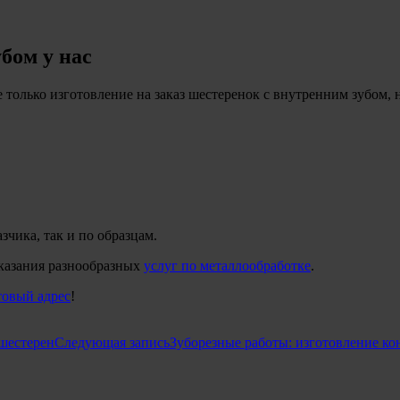
бом у нас
только изготовление на заказ шестеренок с внутренним зубом, 
азчика, так и по образцам.
казания разнообразных
услуг по металлообработке
.
товый адрес
!
шестерен
Следующая запись
Зуборезные работы: изготовление ко