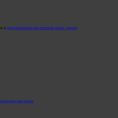
но и
изготовление шестеренок иных типов
:
нических шестерен