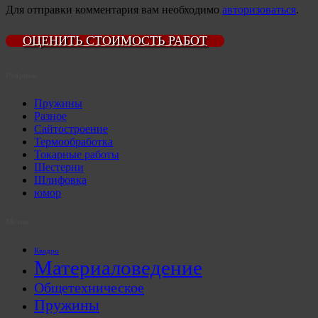
Для отправки комментария вам необходимо
авторизоваться
.
ОЦЕНИТЬ СТОИМОСТЬ РАБОТ
Рубрики
Пружины
Разное
Сайтостроение
Термообработка
Токарные работы
Шестерни
Шлифовка
юмор
Метки
Квадро
Материаловедение
Общетехническое
Пружины