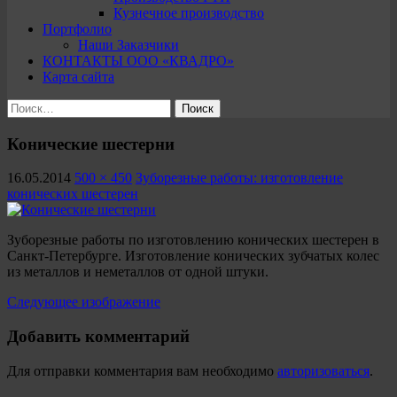
Кузнечное производство
Портфолио
Наши Заказчики
КОНТАКТЫ ООО «КВАДРО»
Карта сайта
Найти:
Конические шестерни
16.05.2014
500 × 450
Зуборезные работы: изготовление
конических шестерен
Зуборезные работы по изготовлению конических шестерен в
Санкт-Петербурге. Изготовление конических зубчатых колес
из металлов и неметаллов от одной штуки.
Следующее изображение
Добавить комментарий
Для отправки комментария вам необходимо
авторизоваться
.