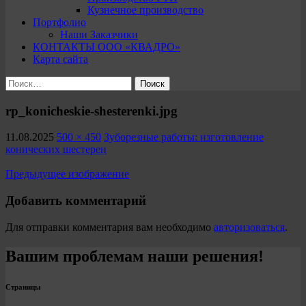
Кузнечное производство
Портфолио
Наши Заказчики
КОНТАКТЫ ООО «КВАДРО»
Карта сайта
Найти:
rp_konicheskie-shesterenki.jpg
11.08.2025
500 × 450
Зуборезные работы: изготовление
конических шестерен
Предыдущее изображение
Добавить комментарий
Для отправки комментария вам необходимо
авторизоваться
.
Вашим проблемам наши решения!
Страницы