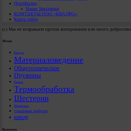
Портфолио
Наши Заказчики
КОНТАКТЫ ООО «КВАДРО»
Карта сайта
(с) Мы не возражаем против копирования или иного добросове
Метки
Квадро
Материаловедение
Общетехническое
Пружины
Разное
Термообработка
Шестерни
Шлифовка
токарные работы
юмор
Контакты