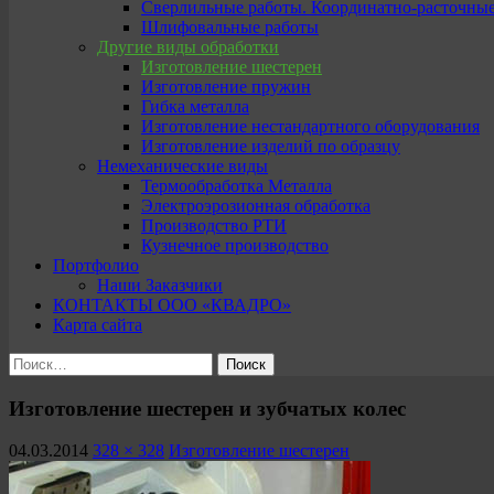
Сверлильные работы. Координатно-расточны
Шлифовальные работы
Другие виды обработки
Изготовление шестерен
Изготовление пружин
Гибка металла
Изготовление нестандартного оборудования
Изготовление изделий по образцу
Немеханические виды
Термообработка Металла
Электроэрозионная обработка
Производство РТИ
Кузнечное производство
Портфолио
Наши Заказчики
КОНТАКТЫ ООО «КВАДРО»
Карта сайта
Найти:
Изготовление шестерен и зубчатых колес
04.03.2014
328 × 328
Изготовление шестерен