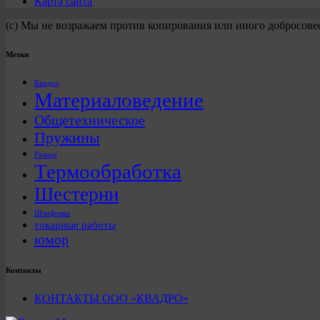
Карта сайта
(с) Мы не возражаем против копирования или иного добросове
Метки
Квадро
Материаловедение
Общетехническое
Пружины
Разное
Термообработка
Шестерни
Шлифовка
токарные работы
юмор
Контакты
КОНТАКТЫ ООО «КВАДРО»