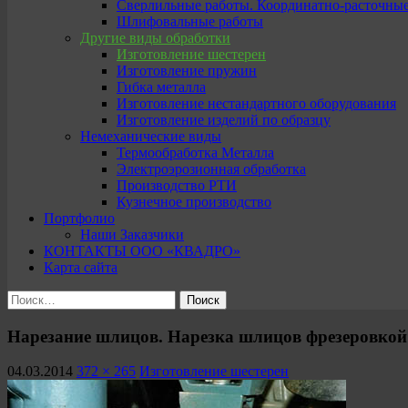
Сверлильные работы. Координатно-расточны
Шлифовальные работы
Другие виды обработки
Изготовление шестерен
Изготовление пружин
Гибка металла
Изготовление нестандартного оборудования
Изготовление изделий по образцу
Немеханические виды
Термообработка Металла
Электроэрозионная обработка
Производство РТИ
Кузнечное производство
Портфолио
Наши Заказчики
КОНТАКТЫ ООО «КВАДРО»
Карта сайта
Найти:
Нарезание шлицов. Нарезка шлицов фрезеровкой
04.03.2014
372 × 265
Изготовление шестерен