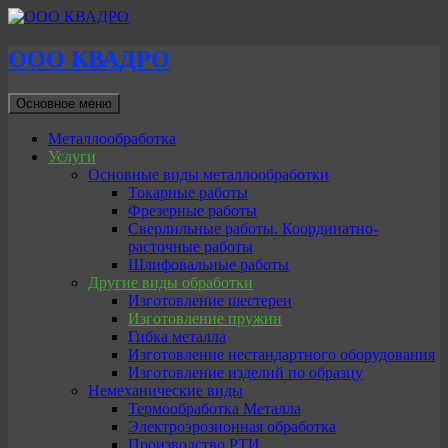
ООО КВАДРО
Поиск
Перейти
Основное меню
к
содержимому
Металлообработка
Услуги
Основные виды металлообработки
Токарные работы
Фрезерные работы
Сверлильные работы. Координатно-
расточные работы
Шлифовальные работы
Другие виды обработки
Изготовление шестерен
Изготовление пружин
Гибка металла
Изготовление нестандартного оборудования
Изготовление изделий по образцу
Немеханические виды
Термообработка Металла
Электроэрозионная обработка
Производство РТИ