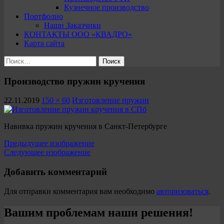
Кузнечное производство
Портфолио
Наши Заказчики
КОНТАКТЫ ООО «КВАДРО»
Карта сайта
Найти:
Производство пружин кручения
22.11.2019
150 × 60
Изготовление пружин
Навивка пружин кручения в Санкт-Петербурге
Предыдущее изображение
Следующее изображение
Добавить комментарий
Для отправки комментария вам необходимо
авторизоваться
.
Вашим проблемам наши решения!