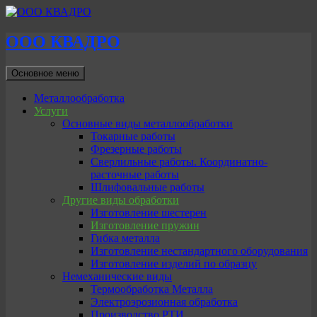
ООО КВАДРО
Поиск
Перейти
Основное меню
к
содержимому
Металлообработка
Услуги
Основные виды металлообработки
Токарные работы
Фрезерные работы
Сверлильные работы. Координатно-
расточные работы
Шлифовальные работы
Другие виды обработки
Изготовление шестерен
Изготовление пружин
Гибка металла
Изготовление нестандартного оборудования
Изготовление изделий по образцу
Немеханические виды
Термообработка Металла
Электроэрозионная обработка
Производство РТИ