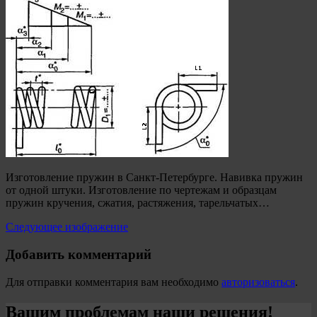
Изготовление пружин в Санкт-Петербурге. Навивка пружин
от одной штуки. Изготовление по чертежам и образцам
пружин кручения, сжатия, растяжения, тарельчатых…
Следующее изображение
Добавить комментарий
Для отправки комментария вам необходимо
авторизоваться
.
Вашим проблемам наши решения!