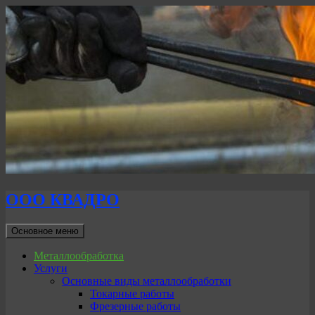
ООО КВАДРО
Поиск
Перейти
Основное меню
к
содержимому
Металлообработка
Услуги
Основные виды металлообработки
Токарные работы
Фрезерные работы