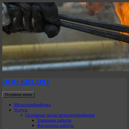
ООО КВАДРО
Поиск
Перейти
Основное меню
к
содержимому
Металлообработка
Услуги
Основные виды металлообработки
Токарные работы
Фрезерные работы