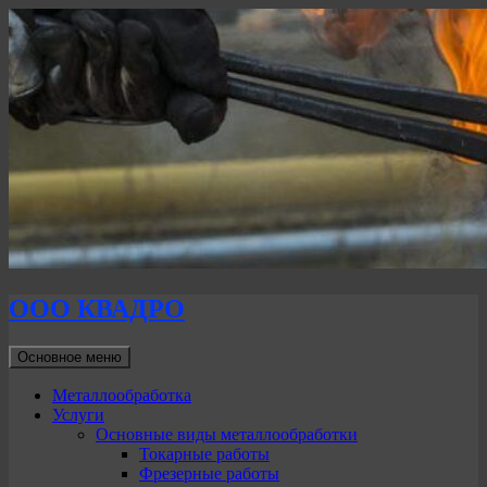
ООО КВАДРО
Поиск
Перейти
Основное меню
к
содержимому
Металлообработка
Услуги
Основные виды металлообработки
Токарные работы
Фрезерные работы