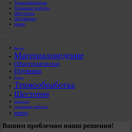
Термообработка
Токарные работы
Шестерни
Шлифовка
юмор
Метки
Квадро
Материаловедение
Общетехническое
Пружины
Разное
Термообработка
Шестерни
Шлифовка
токарные работы
юмор
Вашим проблемам наши решения!