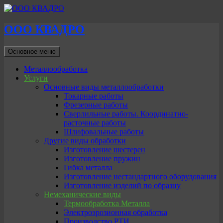
ООО КВАДРО
Поиск
Перейти
Основное меню
к
содержимому
Металлообработка
Услуги
Основные виды металлообработки
Токарные работы
Фрезерные работы
Сверлильные работы. Координатно-
расточные работы
Шлифовальные работы
Другие виды обработки
Изготовление шестерен
Изготовление пружин
Гибка металла
Изготовление нестандартного оборудования
Изготовление изделий по образцу
Немеханические виды
Термообработка Металла
Электроэрозионная обработка
Производство РТИ