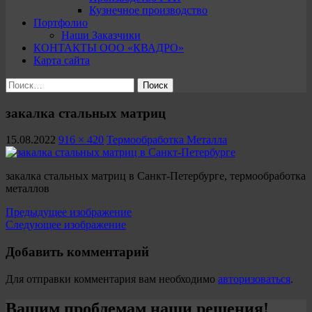
Кузнечное производство
Портфолио
Наши Заказчики
КОНТАКТЫ ООО «КВАДРО»
Карта сайта
Найти:
закалка стальных матриц
15.08.2022
916 × 420
Термообработка Металла
закалка стальных матриц в Санкт-Петербурге, термообработка
металлов
Предыдущее изображение
Следующее изображение
Добавить комментарий
Для отправки комментария вам необходимо
авторизоваться
.
Вашим проблемам наши решения!