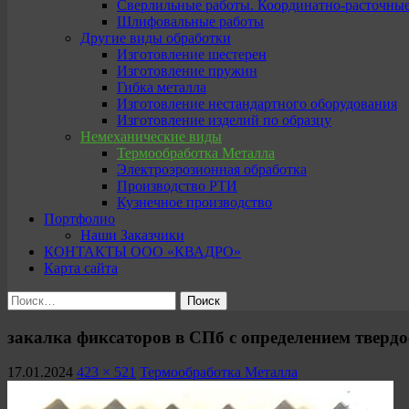
Сверлильные работы. Координатно-расточны
Шлифовальные работы
Другие виды обработки
Изготовление шестерен
Изготовление пружин
Гибка металла
Изготовление нестандартного оборудования
Изготовление изделий по образцу
Немеханические виды
Термообработка Металла
Электроэрозионная обработка
Производство РТИ
Кузнечное производство
Портфолио
Наши Заказчики
КОНТАКТЫ ООО «КВАДРО»
Карта сайта
Найти:
закалка фиксаторов в СПб с определением твердо
17.01.2024
423 × 521
Термообработка Металла