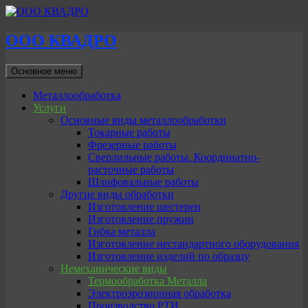
ООО КВАДРО
Поиск
Перейти
Основное меню
к
содержимому
Металлообработка
Услуги
Основные виды металлообработки
Токарные работы
Фрезерные работы
Сверлильные работы. Координатно-
расточные работы
Шлифовальные работы
Другие виды обработки
Изготовление шестерен
Изготовление пружин
Гибка металла
Изготовление нестандартного оборудования
Изготовление изделий по образцу
Немеханические виды
Термообработка Металла
Электроэрозионная обработка
Производство РТИ