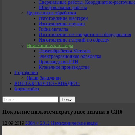
Сверлильные работы. Координатно-расточны
Шлифовальные работы
Другие виды обработки
Изготовление шестерен
Изготовление пружин
Гибка металла
Изготовление нестандартного оборудования
Изготовление изделий по образцу
Немеханические виды
Термообработка Металла
Электроэрозионная обработка
Производство РТИ
Кузнечное производство
Портфолио
Наши Заказчики
КОНТАКТЫ ООО «КВАДРО»
Карта сайта
Найти:
Покрытие низкотемпературное титана в СПб
12.09.2019
2384 × 2312
Немеханические виды