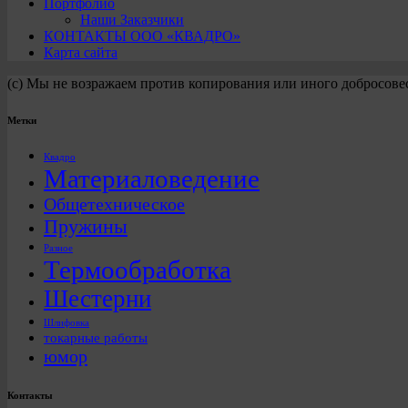
Портфолио
Наши Заказчики
КОНТАКТЫ ООО «КВАДРО»
Карта сайта
(с) Мы не возражаем против копирования или иного добросове
Метки
Квадро
Материаловедение
Общетехническое
Пружины
Разное
Термообработка
Шестерни
Шлифовка
токарные работы
юмор
Контакты