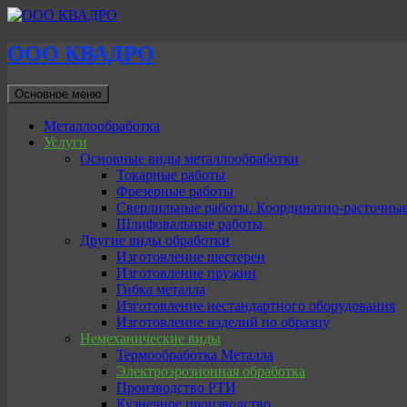
ООО КВАДРО
Поиск
Перейти
Основное меню
к
содержимому
Металлообработка
Услуги
Основные виды металлообработки
Токарные работы
Фрезерные работы
Сверлильные работы. Координатно-расточны
Шлифовальные работы
Другие виды обработки
Изготовление шестерен
Изготовление пружин
Гибка металла
Изготовление нестандартного оборудования
Изготовление изделий по образцу
Немеханические виды
Термообработка Металла
Электроэрозионная обработка
Производство РТИ
Кузнечное производство