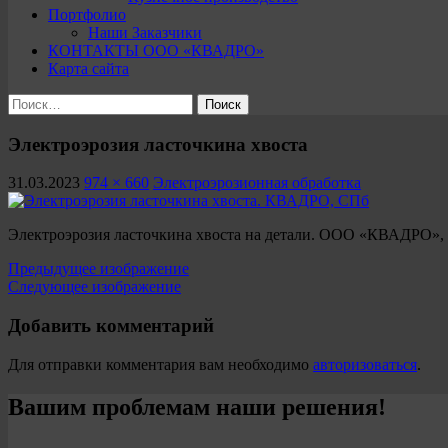
Портфолио
Наши Заказчики
КОНТАКТЫ ООО «КВАДРО»
Карта сайта
Найти:
Электроэрозия ласточкина хвоста
31.03.2023
974 × 660
Электроэрозионная обработка
Электроэрозия ласточкина хвоста на детали. ООО «КВАДРО»,
Предыдущее изображение
Следующее изображение
Добавить комментарий
Для отправки комментария вам необходимо
авторизоваться
.
Вашим проблемам наши решения!