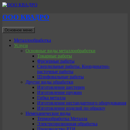
ООО КВАДРО
Поиск
Перейти
Основное меню
к
содержимому
Металлообработка
Услуги
Основные виды металлообработки
Токарные работы
Фрезерные работы
Сверлильные работы. Координатно-
расточные работы
Шлифовальные работы
Другие виды обработки
Изготовление шестерен
Изготовление пружин
Гибка металла
Изготовление нестандартного оборудования
Изготовление изделий по образцу
Немеханические виды
Термообработка Металла
Электроэрозионная обработка
Производство РТИ