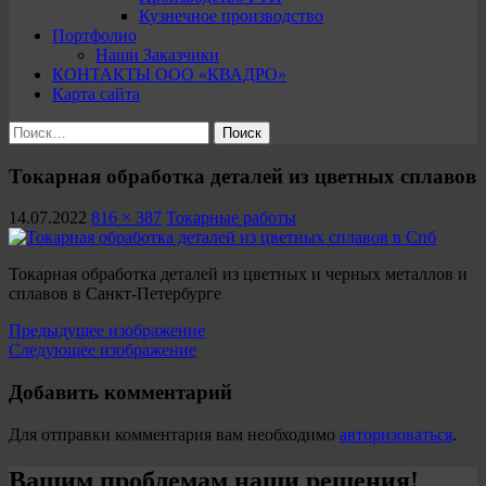
Кузнечное производство
Портфолио
Наши Заказчики
КОНТАКТЫ ООО «КВАДРО»
Карта сайта
Найти:
Токарная обработка деталей из цветных сплавов
14.07.2022
816 × 387
Токарные работы
Токарная обработка деталей из цветных и черных металлов и
сплавов в Санкт-Петербурге
Предыдущее изображение
Следующее изображение
Добавить комментарий
Для отправки комментария вам необходимо
авторизоваться
.
Вашим проблемам наши решения!