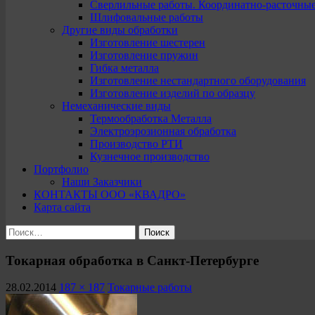
Сверлильные работы. Координатно-расточны
Шлифовальные работы
Другие виды обработки
Изготовление шестерен
Изготовление пружин
Гибка металла
Изготовление нестандартного оборудования
Изготовление изделий по образцу
Немеханические виды
Термообработка Металла
Электроэрозионная обработка
Производство РТИ
Кузнечное производство
Портфолио
Наши Заказчики
КОНТАКТЫ ООО «КВАДРО»
Карта сайта
Найти:
Токарная обработка в Санкт-Петербурге
28.02.2014
187 × 187
Токарные работы