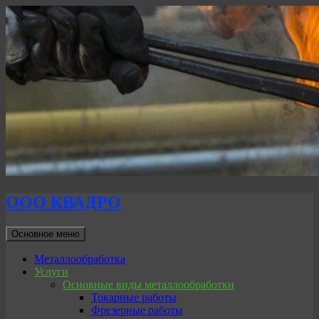
ООО КВАДРО
Поиск
Перейти
Основное меню
к
содержимому
Металлообработка
Услуги
Основные виды металлообработки
Токарные работы
Фрезерные работы