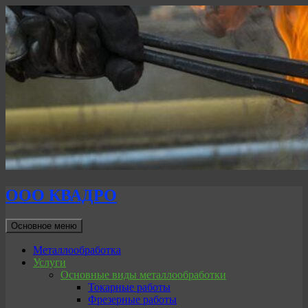
ООО КВАДРО
Поиск
Перейти
Основное меню
к
содержимому
Металлообработка
Услуги
Основные виды металлообработки
Токарные работы
Фрезерные работы