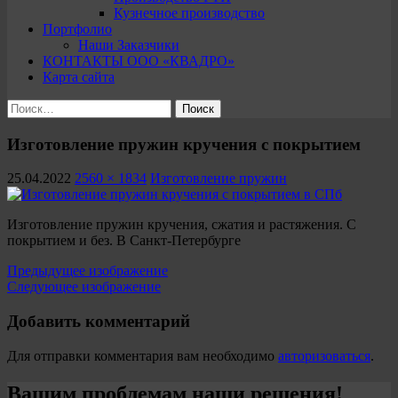
Кузнечное производство
Портфолио
Наши Заказчики
КОНТАКТЫ ООО «КВАДРО»
Карта сайта
Найти:
Изготовление пружин кручения с покрытием
25.04.2022
2560 × 1834
Изготовление пружин
Изготовление пружин кручения, сжатия и растяжения. С
покрытием и без. В Санкт-Петербурге
Предыдущее изображение
Следующее изображение
Добавить комментарий
Для отправки комментария вам необходимо
авторизоваться
.
Вашим проблемам наши решения!