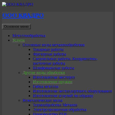
ООО КВАДРО
Поиск
Перейти
Основное меню
к
содержимому
Металлообработка
Услуги
Основные виды металлообработки
Токарные работы
Фрезерные работы
Сверлильные работы. Координатно-
расточные работы
Шлифовальные работы
Другие виды обработки
Изготовление шестерен
Изготовление пружин
Гибка металла
Изготовление нестандартного оборудования
Изготовление изделий по образцу
Немеханические виды
Термообработка Металла
Электроэрозионная обработка
Производство РТИ