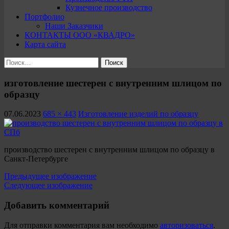
Кузнечное производство
Портфолио
Наши Заказчики
КОНТАКТЫ ООО «КВАДРО»
Карта сайта
Найти:
изготовление шестерен с внутренним шлицом по
образцу
07.06.2023
685 × 443
Изготовление изделий по образцу
производство шестерен с внутренним шлицом по образцу в
Санкт-Петербурге
Предыдущее изображение
Следующее изображение
Добавить комментарий
Для отправки комментария вам необходимо
авторизоваться
.