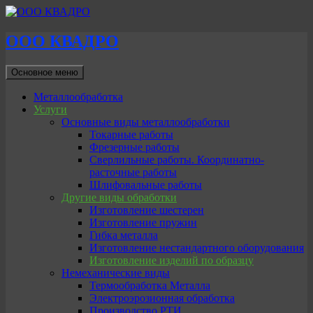
ООО КВАДРО
Поиск
Перейти
Основное меню
к
содержимому
Металлообработка
Услуги
Основные виды металлообработки
Токарные работы
Фрезерные работы
Сверлильные работы. Координатно-
расточные работы
Шлифовальные работы
Другие виды обработки
Изготовление шестерен
Изготовление пружин
Гибка металла
Изготовление нестандартного оборудования
Изготовление изделий по образцу
Немеханические виды
Термообработка Металла
Электроэрозионная обработка
Производство РТИ