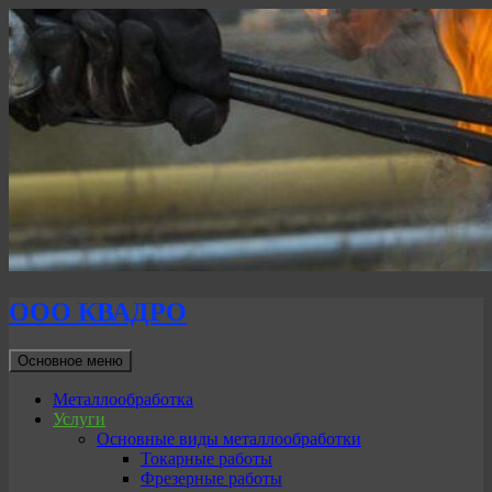
ООО КВАДРО
Поиск
Перейти
Основное меню
к
содержимому
Металлообработка
Услуги
Основные виды металлообработки
Токарные работы
Фрезерные работы