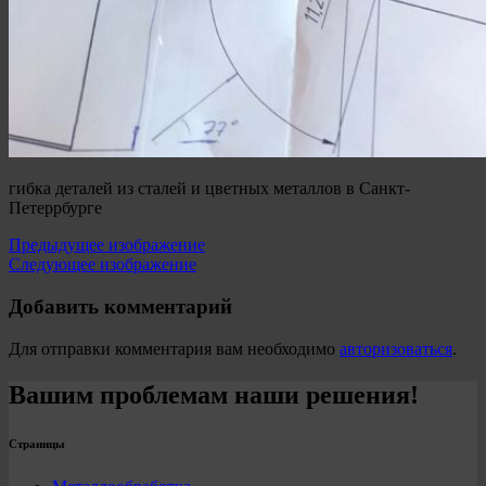
гибка деталей из сталей и цветных металлов в Санкт-
Петеррбурге
Предыдущее изображение
Следующее изображение
Добавить комментарий
Для отправки комментария вам необходимо
авторизоваться
.
Вашим проблемам наши решения!
Страницы