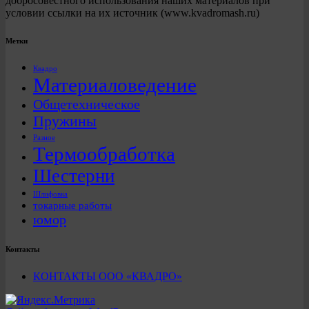
добросовестного использования наших материалов при
условии ссылки на их источник (www.kvadromash.ru)
Метки
Квадро
Материаловедение
Общетехническое
Пружины
Разное
Термообработка
Шестерни
Шлифовка
токарные работы
юмор
Контакты
КОНТАКТЫ ООО «КВАДРО»