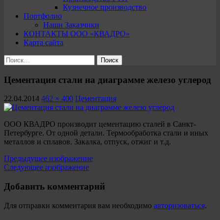
Кузнечное производство
Портфолио
Наши Заказчики
КОНТАКТЫ ООО «КВАДРО»
Карта сайта
Найти:
Цементация стали на диаграмме железо углерод
22.04.2014
462 × 400
Цементация
ООО КВАДРО производит цементацию сталей в Санкт-
Петербурге. От одной детали. Термообработка стали и иных
металлов и сплавов. Закалка, отпуск, отжиг и т.д.
Предыдущее изображение
Следующее изображение
Добавить комментарий
Для отправки комментария вам необходимо
авторизоваться
.