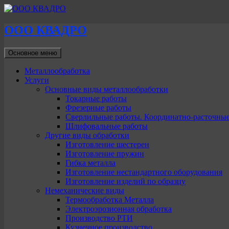
ООО КВАДРО
Поиск
Перейти
Основное меню
к
содержимому
Металлообработка
Услуги
Основные виды металлообработки
Токарные работы
Фрезерные работы
Сверлильные работы. Координатно-расточны
Шлифовальные работы
Другие виды обработки
Изготовление шестерен
Изготовление пружин
Гибка металла
Изготовление нестандартного оборудования
Изготовление изделий по образцу
Немеханические виды
Термообработка Металла
Электроэрозионная обработка
Производство РТИ
Кузнечное производство