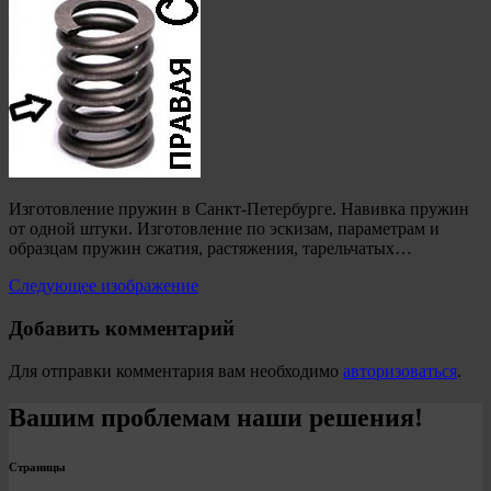
Изготовление пружин в Санкт-Петербурге. Навивка пружин
от одной штуки. Изготовление по эскизам, параметрам и
образцам пружин сжатия, растяжения, тарельчатых…
Следующее изображение
Добавить комментарий
Для отправки комментария вам необходимо
авторизоваться
.
Вашим проблемам наши решения!
Страницы