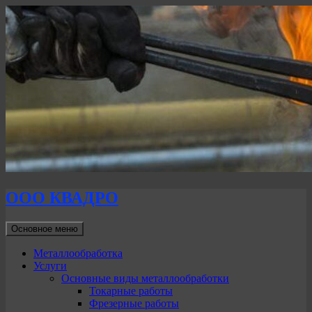
ООО КВАДРО
Поиск
Перейти
Основное меню
к
содержимому
Металлообработка
Услуги
Основные виды металлообработки
Токарные работы
Фрезерные работы