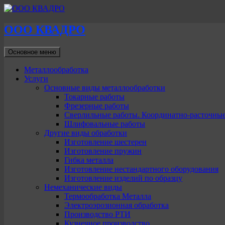
ООО КВАДРО
Поиск
Перейти
Основное меню
к
содержимому
Металлообработка
Услуги
Основные виды металлообработки
Токарные работы
Фрезерные работы
Сверлильные работы. Координатно-расточны
Шлифовальные работы
Другие виды обработки
Изготовление шестерен
Изготовление пружин
Гибка металла
Изготовление нестандартного оборудования
Изготовление изделий по образцу
Немеханические виды
Термообработка Металла
Электроэрозионная обработка
Производство РТИ
Кузнечное производство