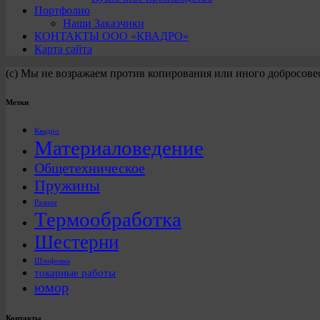
Портфолио
Наши Заказчики
КОНТАКТЫ ООО «КВАДРО»
Карта сайта
(с) Мы не возражаем против копирования или иного добросове
Метки
Квадро
Материаловедение
Общетехническое
Пружины
Разное
Термообработка
Шестерни
Шлифовка
токарные работы
юмор
Контакты