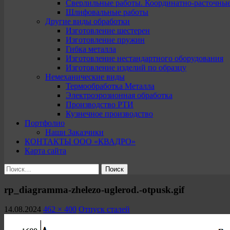
Сверлильные работы. Координатно-расточны
Шлифовальные работы
Другие виды обработки
Изготовление шестерен
Изготовление пружин
Гибка металла
Изготовление нестандартного оборудования
Изготовление изделий по образцу
Немеханические виды
Термообработка Металла
Электроэрозионная обработка
Производство РТИ
Кузнечное производство
Портфолио
Наши Заказчики
КОНТАКТЫ ООО «КВАДРО»
Карта сайта
Найти:
rp_diagramma-zhelezo-uglerod.-otpusk.gif
14.08.2024
462 × 400
Отпуск сталей