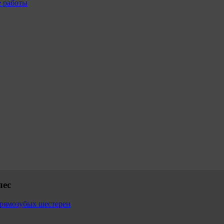
е работы
лес
прямозубых шестерен