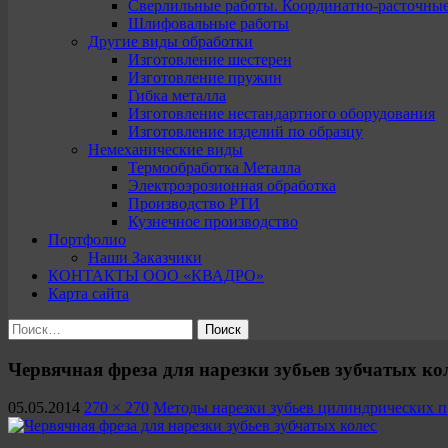
Сверлильные работы. Координатно-расточны
Шлифовальные работы
Другие виды обработки
Изготовление шестерен
Изготовление пружин
Гибка металла
Изготовление нестандартного оборудования
Изготовление изделий по образцу
Немеханические виды
Термообработка Металла
Электроэрозионная обработка
Производство РТИ
Кузнечное производство
Портфолио
Наши Заказчики
КОНТАКТЫ ООО «КВАДРО»
Карта сайта
Найти:
Червячная фреза для нарезки зубьев зубчатых ко
05.05.2014
270 × 270
Методы нарезки зубьев цилиндрических 