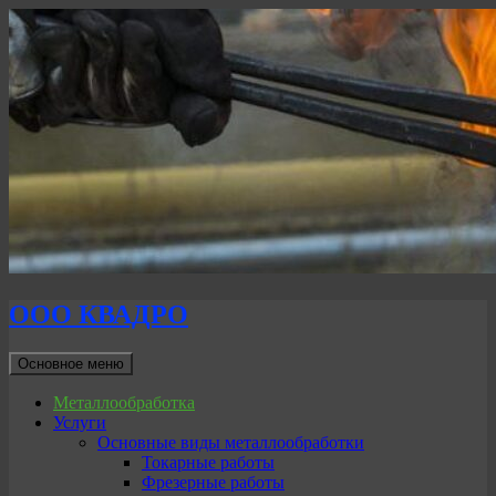
ООО КВАДРО
Поиск
Перейти
Основное меню
к
содержимому
Металлообработка
Услуги
Основные виды металлообработки
Токарные работы
Фрезерные работы