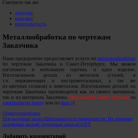
Смотрите так же:
допуски
;
посадки
;
шероховатость
.
Металлообработка по чертежам
Заказчика
Наше предприятие предоставляет услуги по
металлообработке
по чертежам Заказчика в Санкт-Петербурге. Мы можем
изготовить и небольшую партию, и одно изделие.
Изготавливаем детали из металлов (сталей, в
т.ч. нержавеющих и инструментальных, а так же
из цветных сплавов) и неметаллов. Изготовление деталей по
чертежам Заказчика производится как из своего материала,
так и из материала Заказчика.
Присылайте Ваши чертежи
на
электронную почту
или по
факсу
!
Общетехническое
Навигация
Предыдущая запись
Шероховатость поверхности. На примере
шлифовки валов
Следующая запись
СОУТ
по
записям
Добавить комментарий