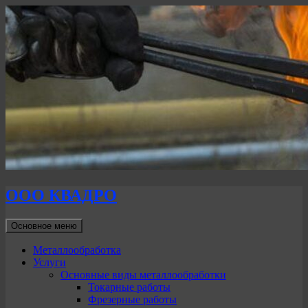
ООО КВАДРО
Поиск
Перейти
Основное меню
к
содержимому
Металлообработка
Услуги
Основные виды металлообработки
Токарные работы
Фрезерные работы