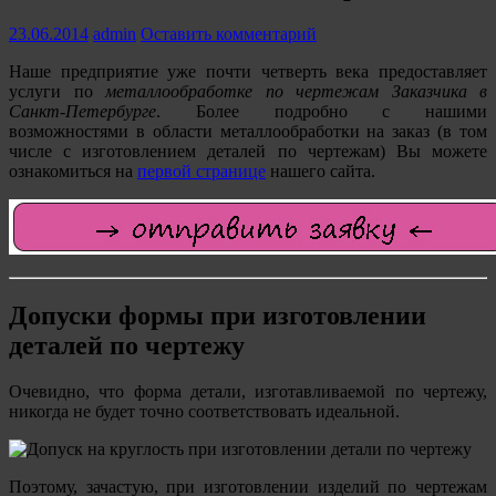
23.06.2014
admin
Оставить комментарий
Наше предприятие уже почти четверть века предоставляет
услуги по
металлообработке
по чертежам Заказчика
в
Санкт-Петербурге
. Более подробно с нашими
возможностями в области металлообработки на заказ (в том
числе с изготовлением деталей по чертежам) Вы можете
ознакомиться на
первой странице
нашего сайта.
Допуски формы при изготовлении
деталей по чертежу
Очевидно, что форма детали, изготавливаемой по чертежу,
никогда не будет точно соответствовать идеальной.
Поэтому, зачастую, при изготовлении изделий по чертежам