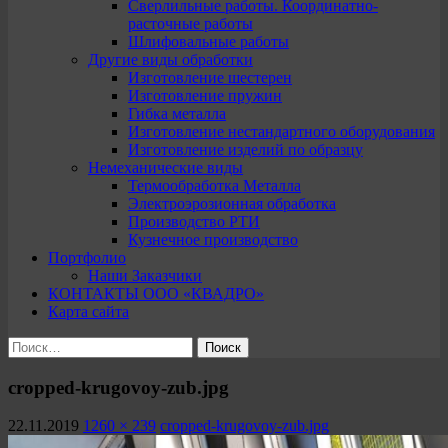
Сверлильные работы. Координатно-
расточные работы
Шлифовальные работы
Другие виды обработки
Изготовление шестерен
Изготовление пружин
Гибка металла
Изготовление нестандартного оборудования
Изготовление изделий по образцу
Немеханические виды
Термообработка Металла
Электроэрозионная обработка
Производство РТИ
Кузнечное производство
Портфолио
Наши Заказчики
КОНТАКТЫ ООО «КВАДРО»
Карта сайта
Найти:
cropped-krugovoy-zub.jpg
22.11.2019
1260 × 239
cropped-krugovoy-zub.jpg