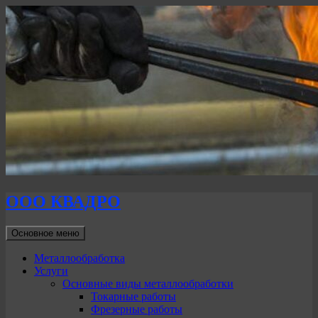
ООО КВАДРО
Поиск
Перейти
Основное меню
к
содержимому
Металлообработка
Услуги
Основные виды металлообработки
Токарные работы
Фрезерные работы