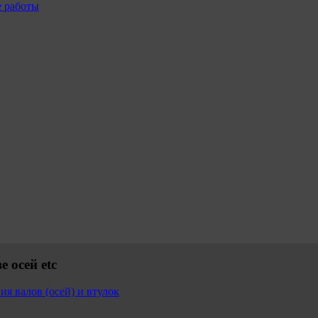
е работы
 осей etc
ия валов (осей) и втулок